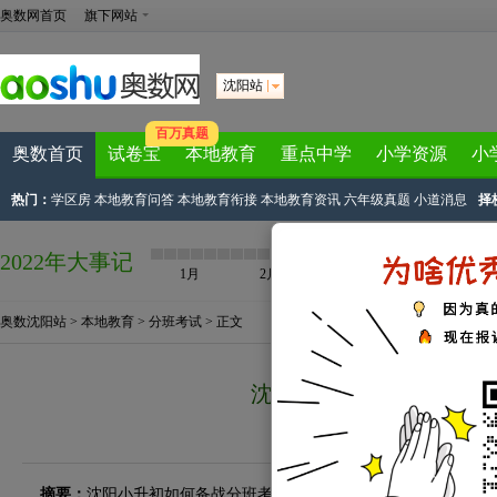
奥数网首页
旗下网站
沈阳站
百万真题
奥数首页
试卷宝
本地教育
重点中学
小学资源
小
热门：
学区房
本地教育问答
本地教育衔接
本地教育资讯
六年级真题
小道消息
择
2022年大事记
1月
2月
3月
4月
奥数沈阳站
>
本地教育
>
分班考试
> 正文
沈阳小升初如何备战“分
来源：
沈阳奥数网整理
2012-08-07 17
摘要：
沈阳小升初如何备战分班考试。