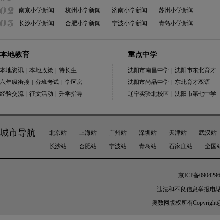
南京小学新闻
杭州小学新闻
济南小学新闻
苏州小学新闻
长沙小学新闻
合肥小学新闻
宁波小学新闻
青岛小学新闻
本地教育
重点中学
本地资讯
|
本地政策
|
特长生
沈阳市南昌中学
|
沈阳市东北育才
六年级衔接
|
分班考试
|
学区房
沈阳市尚品中学
|
东北育才双语
经验交流
|
征文活动
|
升学指导
辽宁实验北校区
|
沈阳市第七中学
城市导航
北京站
上海站
广州站
深圳站
天津站
武汉站
长沙站
合肥站
宁波站
青岛站
石家庄站
全国
京ICP备0904296
违法和不良信息举报电话：010-
奥数网
版权所有Copyright@200