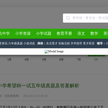
点中学
小学资源
小学试题
教育手册
语文
数学
英
育资讯
六年级真题
小道消息
择校：
东北育才
实验北校
升学指导
育才双语
辅导：
3月
4月
5月
6月
7月
8月
届小学希望杯一试五年级真题及答案解析
源：
沈阳奥数网
2015-03-15 11:01:52
3月15日上午8：30—10：00进行，奥数网已在第一时间里公布了五