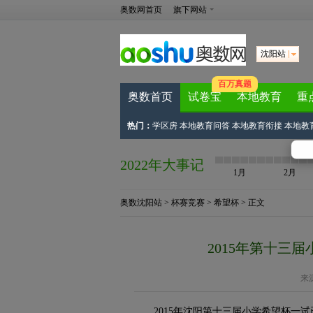
奥数网首页
旗下网站
沈阳站
百万真题
奥数首页
试卷宝
本地教育
重
热门：
学区房
本地教育问答
本地教育衔接
本地教
2022年大事记
1月
2月
奥数沈阳站
>
杯赛竞赛
>
希望杯
> 正文
2015年第十三
来
2015年沈阳第十三届小学希望杯一试已于