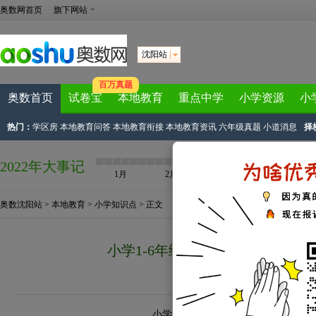
奥数网首页
旗下网站
沈阳站
百万真题
奥数首页
试卷宝
本地教育
重点中学
小学资源
小
热门：
学区房
本地教育问答
本地教育衔接
本地教育资讯
六年级真题
小道消息
择
2022年大事记
1月
2月
3月
4月
奥数沈阳站
>
本地教育
>
小学知识点
> 正文
小学1-6年级语文必背古诗文：
来源：
网络资源
2018-09-25 19:35
小学1-6年级语文必背古诗文：《四