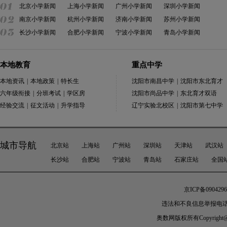
北京小学新闻
上海小学新闻
广州小学新闻
深圳小学新闻
南京小学新闻
杭州小学新闻
济南小学新闻
苏州小学新闻
长沙小学新闻
合肥小学新闻
宁波小学新闻
青岛小学新闻
本地教育
重点中学
本地资讯
|
本地政策
|
特长生
沈阳市南昌中学
|
沈阳市东北育才
六年级衔接
|
分班考试
|
学区房
沈阳市尚品中学
|
东北育才双语
经验交流
|
征文活动
|
升学指导
辽宁实验北校区
|
沈阳市第七中学
城市导航
北京站
上海站
广州站
深圳站
天津站
武汉站
长沙站
合肥站
宁波站
青岛站
石家庄站
全国
京ICP备0904296
违法和不良信息举报电话：010-
奥数网
版权所有Copyright@200